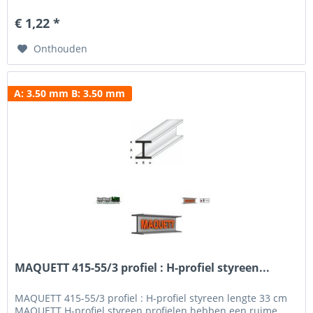
verkrijgbaar in een breedte van 1.50 mm tot 10.0 mm en
een hoogte van 1.50 mm - 10.0 mm. Voor het beschilderen
€ 1,22 *
en weatheren hebben wij een uitgebreid programma verf...
Onthouden
A: 3.50 mm B: 3.50 mm
MAQUETT 415-55/3 profiel : H-profiel styreen...
MAQUETT 415-55/3 profiel : H-profiel styreen lengte 33 cm
MAQUETT H-profiel styreen profielen hebben een ruime