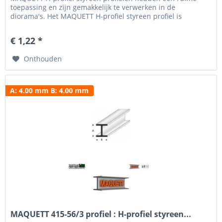
toepassing en zijn gemakkelijk te verwerken in de
diorama's. Het MAQUETT H-profiel styreen profiel is
verkrijgbaar in een breedte van 1.50 mm tot 10.0 mm en
een hoogte van 1.50 mm - 10.0 mm. Voor het beschilderen
€ 1,22 *
en weatheren hebben wij een uitgebreid programma verf...
Onthouden
A: 4.00 mm B: 4.00 mm
MAQUETT 415-56/3 profiel : H-profiel styreen...