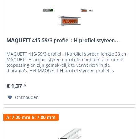
MAQUETT 415-59/3 profiel : H-profiel styreen...
MAQUETT 415-59/3 profiel : H-profiel styreen lengte 33 cm
MAQUETT H-profiel styreen profielen hebben een ruime
toepassing en zijn gemakkelijk te verwerken in de
diorama's. Het MAQUETT H-profiel styreen profiel is
verkrijgbaar in een breedte van 1.50 mm tot 10.0 mm en
een hoogte van 1.50 mm - 10.0 mm. Voor het beschilderen
€ 1,37 *
en weatheren hebben wij een uitgebreid programma verf...
Onthouden
A: 7.00 mm B: 7.00 mm