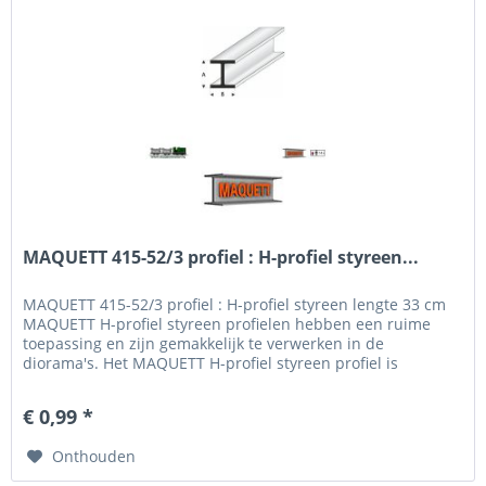
MAQUETT 415-52/3 profiel : H-profiel styreen...
MAQUETT 415-52/3 profiel : H-profiel styreen lengte 33 cm
MAQUETT H-profiel styreen profielen hebben een ruime
toepassing en zijn gemakkelijk te verwerken in de
diorama's. Het MAQUETT H-profiel styreen profiel is
verkrijgbaar in een breedte van 1.50 mm tot 10.0 mm en
een hoogte van 1.50 mm - 10.0 mm. Voor het beschilderen
€ 0,99 *
en weatheren hebben wij een uitgebreid programma verf...
Onthouden