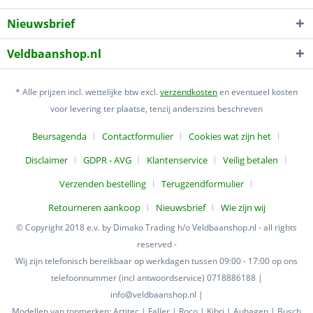
Nieuwsbrief
Veldbaanshop.nl
* Alle prijzen incl. wettelijke btw excl.
verzendkosten
en eventueel kosten
voor levering ter plaatse, tenzij anderszins beschreven
Beursagenda
Contactformulier
Cookies wat zijn het
Disclaimer
GDPR - AVG
Klantenservice
Veilig betalen
Verzenden bestelling
Terugzendformulier
Retourneren aankoop
Nieuwsbrief
Wie zijn wij
© Copyright 2018 e.v. by Dimako Trading h/o Veldbaanshop.nl - all rights
reserved -
Wij zijn telefonisch bereikbaar op werkdagen tussen 09:00 - 17:00 op ons
telefoonnummer (incl antwoordservice) 0718886188 |
info@veldbaanshop.nl |
Modellen van topmerken: Artitec | Faller | Roco | Kibri | Auhagen | Busch