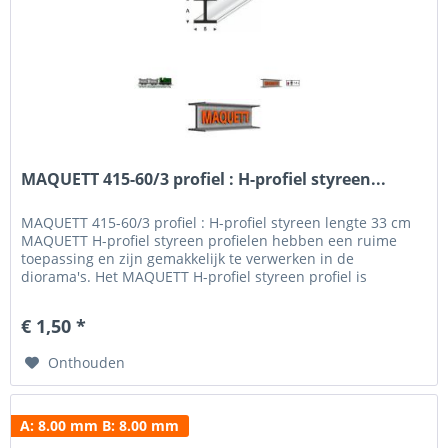
MAQUETT 415-60/3 profiel : H-profiel styreen...
MAQUETT 415-60/3 profiel : H-profiel styreen lengte 33 cm
MAQUETT H-profiel styreen profielen hebben een ruime
toepassing en zijn gemakkelijk te verwerken in de
diorama's. Het MAQUETT H-profiel styreen profiel is
verkrijgbaar in een breedte van 1.50 mm tot 10.0 mm en
een hoogte van 1.50 mm - 10.0 mm. Voor het beschilderen
€ 1,50 *
en weatheren hebben wij een uitgebreid programma verf...
Onthouden
A: 8.00 mm B: 8.00 mm