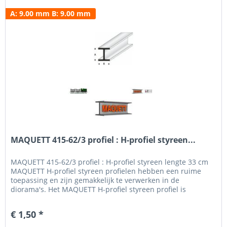
A: 9.00 mm B: 9.00 mm
MAQUETT 415-62/3 profiel : H-profiel styreen...
MAQUETT 415-62/3 profiel : H-profiel styreen lengte 33 cm
MAQUETT H-profiel styreen profielen hebben een ruime
toepassing en zijn gemakkelijk te verwerken in de
diorama's. Het MAQUETT H-profiel styreen profiel is
verkrijgbaar in een breedte van 1.50 mm tot 10.0 mm en
een hoogte van 1.50 mm - 10.0 mm. Voor het beschilderen
€ 1,50 *
en weatheren hebben wij een uitgebreid programma verf...