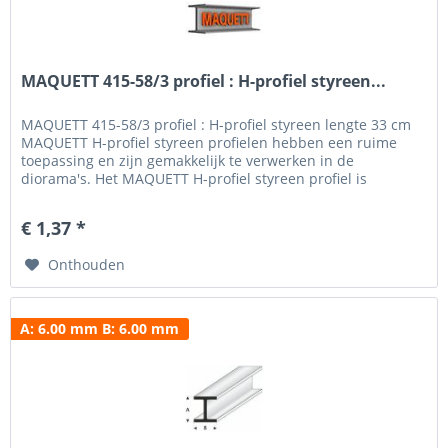
MAQUETT 415-58/3 profiel : H-profiel styreen...
MAQUETT 415-58/3 profiel : H-profiel styreen lengte 33 cm
MAQUETT H-profiel styreen profielen hebben een ruime
toepassing en zijn gemakkelijk te verwerken in de
diorama's. Het MAQUETT H-profiel styreen profiel is
verkrijgbaar in een breedte van 1.50 mm tot 10.0 mm en
een hoogte van 1.50 mm - 10.0 mm. Voor het beschilderen
€ 1,37 *
en weatheren hebben wij een uitgebreid programma verf...
Onthouden
A: 6.00 mm B: 6.00 mm