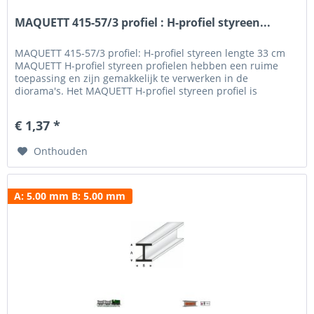
MAQUETT 415-57/3 profiel : H-profiel styreen...
MAQUETT 415-57/3 profiel: H-profiel styreen lengte 33 cm
MAQUETT H-profiel styreen profielen hebben een ruime
toepassing en zijn gemakkelijk te verwerken in de
diorama's. Het MAQUETT H-profiel styreen profiel is
verkrijgbaar in een breedte van 1.50 mm tot 10.0 mm en
een hoogte van 1.50 mm - 10.0 mm. Voor het beschilderen
€ 1,37 *
en weatheren hebben wij een uitgebreid programma verf...
Onthouden
A: 5.00 mm B: 5.00 mm