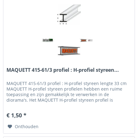
MAQUETT 415-61/3 profiel : H-profiel styreen...
MAQUETT 415-61/3 profiel : H-profiel styreen lengte 33 cm
MAQUETT H-profiel styreen profielen hebben een ruime
toepassing en zijn gemakkelijk te verwerken in de
diorama's. Het MAQUETT H-profiel styreen profiel is
verkrijgbaar in een breedte van 1.50 mm tot 10.0 mm en
een hoogte van 1.50 mm - 10.0 mm. Voor het beschilderen
€ 1,50 *
en weatheren hebben wij een uitgebreid programma verf...
Onthouden