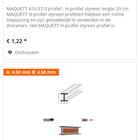
MAQUETT 415-57/3 profiel : H-profiel styreen lengte 33 cm
MAQUETT H-profiel styreen profielen hebben een ruime
toepassing en zijn gemakkelijk te verwerken in de
diorama's. Het MAQUETT H-profiel styreen profiel is
verkrijgbaar in een breedte van 1.50 mm tot 10.0 mm en
een hoogte van 1.50 mm - 10.0 mm. Voor het beschilderen
€ 1,22 *
en weatheren hebben wij een uitgebreid programma verf...
Onthouden
A: 4.50 mm B: 4.50 mm