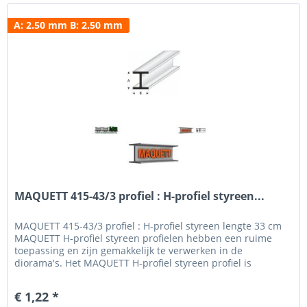
A: 2.50 mm B: 2.50 mm
MAQUETT 415-43/3 profiel : H-profiel styreen...
MAQUETT 415-43/3 profiel : H-profiel styreen lengte 33 cm
MAQUETT H-profiel styreen profielen hebben een ruime
toepassing en zijn gemakkelijk te verwerken in de
diorama's. Het MAQUETT H-profiel styreen profiel is
verkrijgbaar in een breedte van 1.50 mm tot 10.0 mm en
een hoogte van 1.50 mm - 10.0 mm. Voor het beschilderen
€ 1,22 *
en weatheren hebben wij een uitgebreid programma verf...