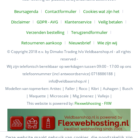
Beursagenda
Contactformulier
Cookies wat zijn het
Disclaimer
GDPR - AVG
Klantenservice
Veilig betalen
Verzenden bestelling
Terugzendformulier
Retourneren aankoop
Nieuwsbrief
Wie zijn wij
© Copyright 2018 e.v. by Dimako Trading h/o Veldbaanshop.nl - all rights
reserved -
Wij zijn telefonisch bereikbaar op werkdagen tussen 09:00 - 17:00 op ons
telefoonnummer (incl antwoordservice) 0718886188 |
info@veldbaanshop.nl |
Modellen van topmerken: Artitec | Faller | Roco | Kibri | Auhagen | Busch
| Maquette | Microscale | Mig Jimenez | Vallejo |
This website is powered by:
Flexwebhosting - FXW
Deze website maakt gebruik van cookies, die noodzakelijk zijn