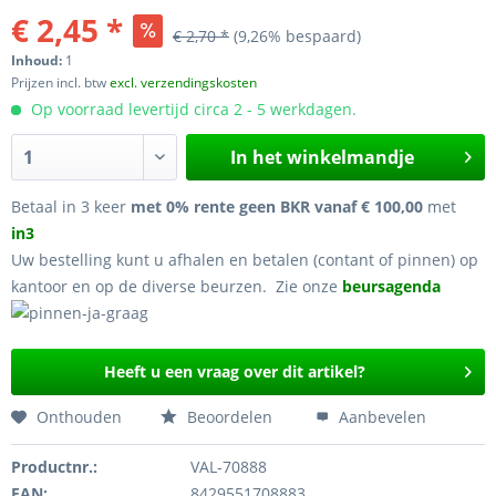
€ 2,45 *
€ 2,70 *
(9,26% bespaard)
Inhoud:
1
Prijzen incl. btw
excl. verzendingskosten
Op voorraad levertijd circa 2 - 5 werkdagen.
In het winkelmandje
Betaal in 3 keer
met 0% rente geen BKR vanaf € 100,00
met
in3
Uw bestelling kunt u afhalen en betalen (contant of pinnen) op
kantoor en op de diverse beurzen. Zie onze
beursagenda
Heeft u een vraag over dit artikel?
Onthouden
Beoordelen
Aanbevelen
Productnr.:
VAL-70888
EAN:
8429551708883