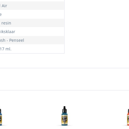
 Air
e
- resin
iksklaar
ush - Penseel
 17 ml.