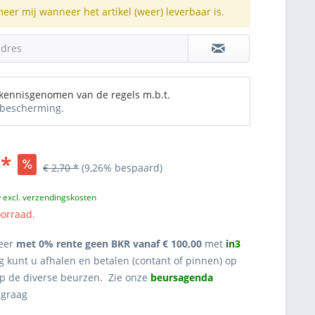
meer mij wanneer het artikel (weer) leverbaar is.
adres
 kennisgenomen van de regels m.b.t.
bescherming.
 *
€ 2,70 *
(9,26% bespaard)
w
excl. verzendingskosten
oorraad.
eer
met 0% rente geen BKR vanaf € 100,00
met
in3
g kunt u afhalen en betalen (contant of pinnen) op
op de diverse beurzen. Zie onze
beursagenda