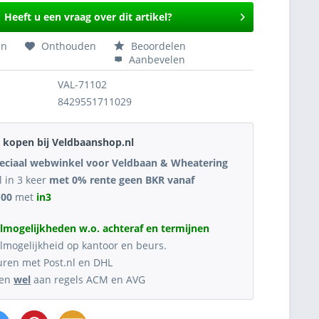
Heeft u een vraag over dit artikel?
en
Onthouden
Beoordelen
Aanbevelen
VAL-71102
8429551711029
kopen bij Veldbaanshop.nl
eciaal webwinkel voor Veldbaan & Wheatering
l in 3 keer
met 0% rente geen BKR vanaf
,00
met
in3
lmogelijkheden w.o. achteraf en termijnen
lmogelijkheid op kantoor en beurs.
uren met Post.nl en DHL
oen
wel
aan regels ACM en AVG