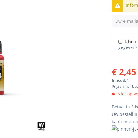
Infor
Uw e-mail
Ik heb
gegevens
€ 2,45
Inhoud:
1
Prijzen incl. bt
Niet op v
Betaal in 3 k
Uw bestellin
kantoor en 