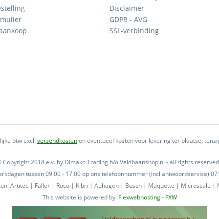
stelling
Disclaimer
mulier
GDPR - AVG
 aankoop
SSL-verbinding
lijke btw excl.
verzendkosten
en eventueel kosten voor levering ter plaatse, tenz
 Copyright 2018 e.v. by Dimako Trading h/o Veldbaanshop.nl - all rights reserved
 werkdagen tussen 09:00 - 17:00 op ons telefoonnummer (incl antwoordservice) 
n: Artitec | Faller | Roco | Kibri | Auhagen | Busch | Maquette | Microscale | M
This website is powered by:
Flexwebhosting - FXW