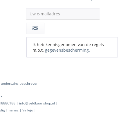
Uw e-mailadres
Ik heb kennisgenomen van de regels
m.b.t.
gegevensbescherming.
ij anderszins beschreven
 -
0718886188 | info@veldbaanshop.nl |
ig Jimenez | Vallejo |