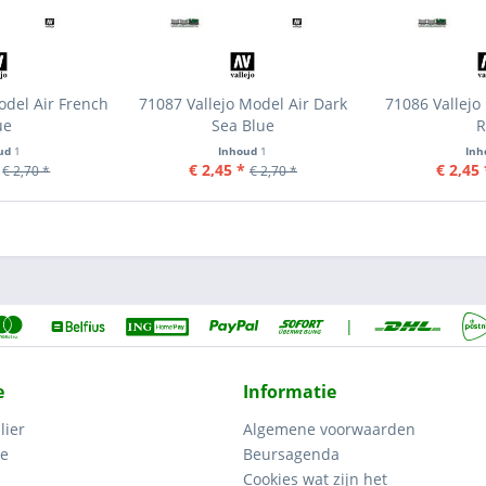
odel Air French
71087 Vallejo Model Air Dark
71086 Vallejo
ue
Sea Blue
R
ud
1
Inhoud
1
In
€ 2,45 *
€ 2,45 
€ 2,70 *
€ 2,70 *
|
e
Informatie
lier
Algemene voorwaarden
ce
Beursagenda
Cookies wat zijn het