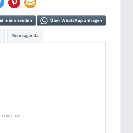
el met vrienden
Über WhatsApp anfragen
Beursagenda
en non-toxic.