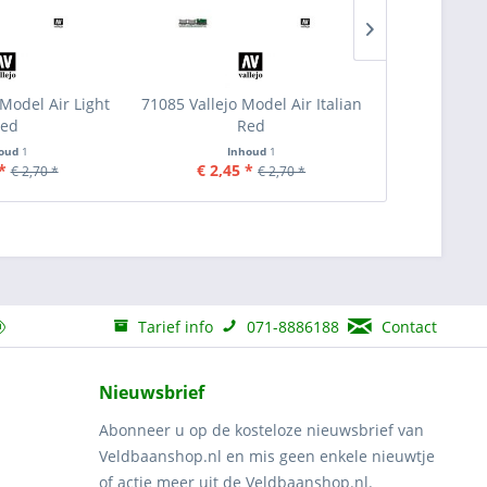
 Model Air Light
71085 Vallejo Model Air Italian
71083 Val
ed
Red
O
houd
1
Inhoud
1
I
*
€ 2,45 *
€ 2,45
€ 2,70 *
€ 2,70 *
Tarief info
071-8886188
Contact
Nieuwsbrief
Abonneer u op de kosteloze nieuwsbrief van
Veldbaanshop.nl en mis geen enkele nieuwtje
of actie meer uit de Veldbaanshop.nl.