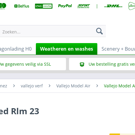
|
Zoeken...
gonlading H0
Weatheren en washes
Scenery + Bo
w gegevens veilig via SSL
Uw bestelling gratis v
Wat is SSL
Bij een bestelbedrag vana
enez
vallejo verf
Vallejo Model Air
Vallejo Model A
Red Rlm 23