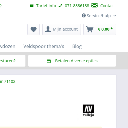
Tarief info
071-8886188
Contact
Service/hulp
Mijn account
€ 0,00 *
uwdozen
Veldspoor thema's
Blog
ersturen?
Betalen diverse opties
f € 150,--
Via Multisafepay (veilig via SSL)
ir 71102