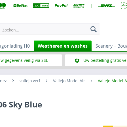
|
Zoeken...
gonlading H0
Weatheren en washes
Scenery + Bo
w gegevens veilig via SSL
Uw bestelling gratis v
Wat is SSL
Bij een bestelbedrag vana
enez
vallejo verf
Vallejo Model Air
Vallejo Model A
06 Sky Blue