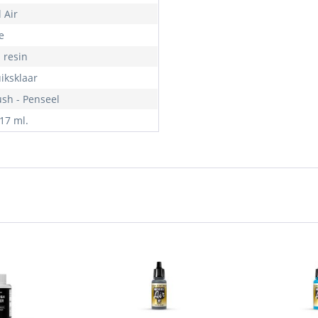
 Air
e
- resin
iksklaar
ush - Penseel
 17 ml.