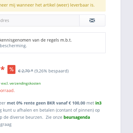
meer mij wanneer het artikel (weer) leverbaar is.
adres
 kennisgenomen van de regels m.b.t.
bescherming.
 *
€ 2,70 *
(9,26% bespaard)
w
excl. verzendingskosten
oorraad.
eer
met 0% rente geen BKR vanaf € 100,00
met
in3
g kunt u afhalen en betalen (contant of pinnen) op
op de diverse beurzen. Zie onze
beursagenda