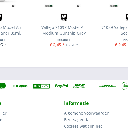
o Model Air
Vallejo 71097 Model Air
71089 Vallejo
eaner 85ml.
Medium Gunship Gray
Sea
ud
1
Inhoud
1
In
95 *
€ 2,45 *
€ 2,45 
€ 2,70 *
|
e
Informatie
lier
Algemene voorwaarden
ce
Beursagenda
Cookies wat zijn het