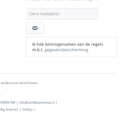
Uw e-mailadres
Ik heb kennisgenomen van de regels
m.b.t.
gegevensbescherming.
ij anderszins beschreven
 -
0718886188 | info@veldbaanshop.nl |
ig Jimenez | Vallejo |