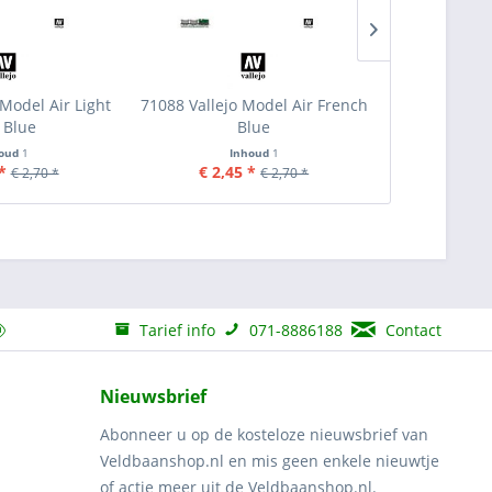
 Model Air Light
71088 Vallejo Model Air French
71087 Vallej
 Blue
Blue
Se
houd
1
Inhoud
1
I
*
€ 2,45 *
€ 2,45
€ 2,70 *
€ 2,70 *
Tarief info
071-8886188
Contact
Nieuwsbrief
Abonneer u op de kosteloze nieuwsbrief van
Veldbaanshop.nl en mis geen enkele nieuwtje
of actie meer uit de Veldbaanshop.nl.