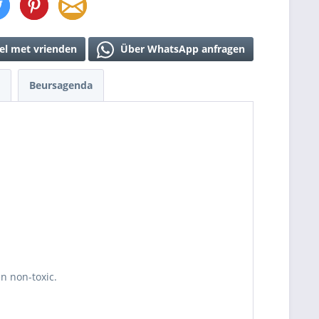
el met vrienden
Über WhatsApp anfragen
Beursagenda
en non-toxic.