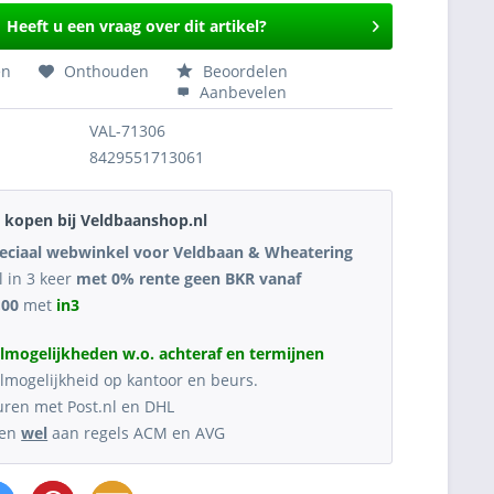
Heeft u een vraag over dit artikel?
en
Onthouden
Beoordelen
Aanbevelen
VAL-71306
8429551713061
kopen bij Veldbaanshop.nl
eciaal webwinkel voor Veldbaan & Wheatering
l in 3 keer
met 0% rente geen BKR vanaf
,00
met
in3
lmogelijkheden w.o. achteraf en termijnen
lmogelijkheid op kantoor en beurs.
uren met Post.nl en DHL
oen
wel
aan regels ACM en AVG