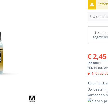
Infor
Uw e-mail
Ik heb
gegevens
€ 2,45
Inhoud:
1
Prijzen incl. bt
Niet op v
Betaal in 3 k
Uw bestellin
kantoor en 