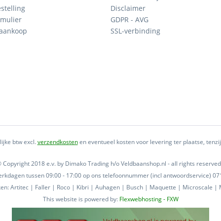
stelling
Disclaimer
mulier
GDPR - AVG
 aankoop
SSL-verbinding
lijke btw excl.
verzendkosten
en eventueel kosten voor levering ter plaatse, tenz
 Copyright 2018 e.v. by Dimako Trading h/o Veldbaanshop.nl - all rights reserved
 werkdagen tussen 09:00 - 17:00 op ons telefoonnummer (incl antwoordservice) 
n: Artitec | Faller | Roco | Kibri | Auhagen | Busch | Maquette | Microscale | M
This website is powered by:
Flexwebhosting - FXW