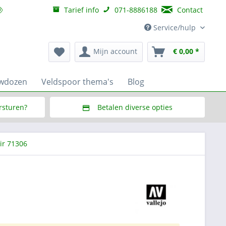
Tarief info
071-8886188
Contact
Service/hulp
Mijn account
€ 0,00 *
uwdozen
Veldspoor thema's
Blog
ersturen?
Betalen diverse opties
f € 150,--
Via Multisafepay (veilig via SSL)
ir 71306