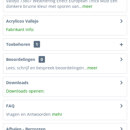
Vallejo 73807 Weathering Effect European Thick Mud Een
donkere bruine kleur met sporen van...
meer
Acrylicos Vallejo
Fabrikant info:
Toebehoren
1
Beoordelingen
0
Lees, schrijf en bespreek beoordelingen...
meer
Downloads
Downloads openen:
FAQ
Vragen en Antwoorden
mehr
Afhalen - Berzorgen