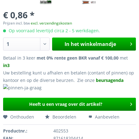
€ 0,86 *
Prijzen incl. btw
excl. verzendingskosten
Op voorraad levertijd circa 2 - 5 werkdagen.
In het winkelmandje
Betaal in 3 keer
met 0% rente geen BKR vanaf € 100,00
met
in3
Uw bestelling kunt u afhalen en betalen (contant of pinnen) op
kantoor en op de diverse beurzen. Zie onze
beursagenda
Heeft u een vraag over dit artikel?
Onthouden
Beoordelen
Aanbevelen
Productnr.:
402553
EAN:
871618204414