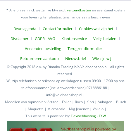
* Alle prijzen incl. wettelijke btw excl.
verzendkosten
en eventueel kosten
voor levering ter plaatse, tenzij anderszins beschreven
Beursagenda
Contactformulier
Cookies wat zijn het
Disclaimer
GDPR - AVG
Klantenservice
Veilig betalen
Verzenden bestelling
Terugzendformulier
Retourneren aankoop
Nieuwsbrief
Wie zijn wij
© Copyright 2018 e.v. by Dimako Trading h/o Veldbaanshop.nl - all rights
reserved -
Wij zijn telefonisch bereikbaar op werkdagen tussen 09:00 - 17:00 op ons
telefoonnummer (incl antwoordservice) 0718886188 |
info@veldbaanshop.nl |
Modellen van topmerken: Artitec | Faller | Roco | Kibri | Auhagen | Busch
| Maquette | Microscale | Mig Jimenez | Vallejo |
This website is powered by:
Flexwebhosting - FXW