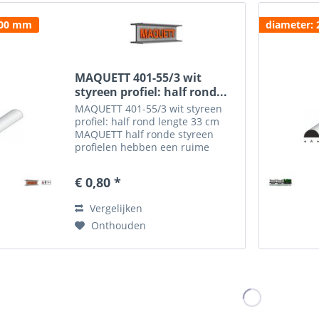
.00 mm
diameter:
MAQUETT 401-55/3 wit
styreen profiel: half rond...
MAQUETT 401-55/3 wit styreen
profiel: half rond lengte 33 cm
MAQUETT half ronde styreen
profielen hebben een ruime
toepassing en zijn gemakkelijk te
verwerken in de diorama's. Het
€ 0,80 *
MAQUETT rondprofiel is
verkrijgbaar in een dikte van
Vergelijken
2.00...
Onthouden