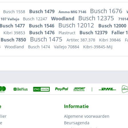
Busch 1676
7
Busch 1479
Busch 1558
Ammo MIG 7146
Busch 12375
Woodland
Busch 12247
1107 Vallejo
71014
Busch 12012
Busch 1477
Busch 1546
Busch 12000
Busch 1476
Busch 12379
Faller 
Kibri 39853
Plastruct
0
Busch 1475
Busch 7850
Artitec 387.378
Kibri 39846
F
3
Woodland
Busch 1474
Vallejo 70884
Kibri-39845-Mij
|
e
Informatie
lier
Algemene voorwaarden
ce
Beursagenda