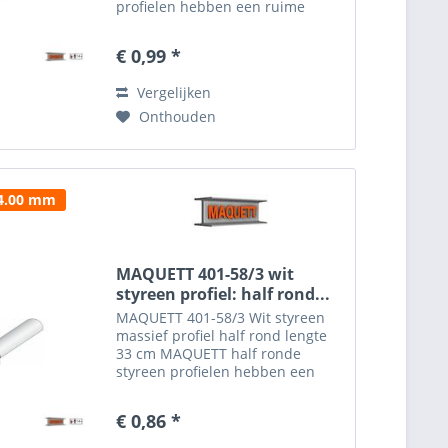
profielen hebben een ruime
toepassing en zijn gemakkelijk te
verwerken in de diorama's. Het
€ 0,99 *
MAQUETT half rondprofiel is
verkrijgbaar in een diameter...
Vergelijken
Onthouden
 4.00 mm
MAQUETT 401-58/3 wit
styreen profiel: half rond...
MAQUETT 401-58/3 Wit styreen
massief profiel half rond lengte
33 cm MAQUETT half ronde
styreen profielen hebben een
ruime toepassing en zijn
gemakkelijk te verwerken in de
€ 0,86 *
diorama's. Het MAQUETT half
rondprofiel is verkrijgbaar in