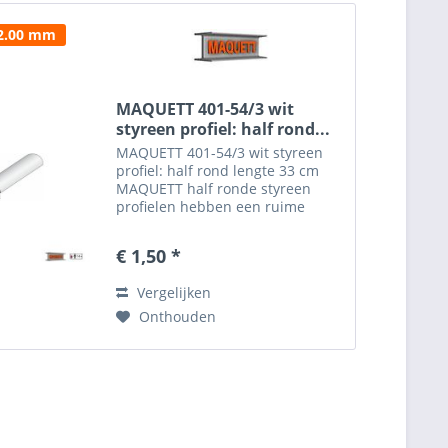
 2.00 mm
MAQUETT 401-54/3 wit
styreen profiel: half rond...
MAQUETT 401-54/3 wit styreen
profiel: half rond lengte 33 cm
MAQUETT half ronde styreen
profielen hebben een ruime
toepassing en zijn gemakkelijk te
verwerken in de diorama's. Het
€ 1,50 *
MAQUETT rondprofiel is
verkrijgbaar in een dikte van
Vergelijken
2.00...
Onthouden