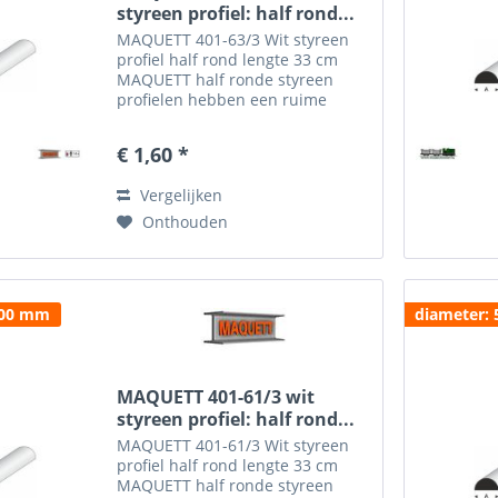
styreen profiel: half rond...
MAQUETT 401-63/3 Wit styreen
profiel half rond lengte 33 cm
MAQUETT half ronde styreen
profielen hebben een ruime
toepassing en zijn gemakkelijk te
verwerken in de diorama's. Het
€ 1,60 *
MAQUETT half rondprofiel is
verkrijgbaar in een dikte van...
Vergelijken
Onthouden
.00 mm
diameter:
MAQUETT 401-61/3 wit
styreen profiel: half rond...
MAQUETT 401-61/3 Wit styreen
profiel half rond lengte 33 cm
MAQUETT half ronde styreen