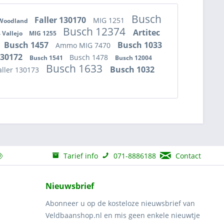
Busch
Faller 130170
MIG 1251
Woodland
Busch 12374
Artitec
 Vallejo
MIG 1255
Busch 1457
Busch 1033
Ammo MIG 7470
130172
Busch 1478
Busch 1541
Busch 12004
Busch 1633
Busch 1032
aller 130173
Tarief info
071-8886188
Contact
Nieuwsbrief
Abonneer u op de kosteloze nieuwsbrief van
Veldbaanshop.nl en mis geen enkele nieuwtje