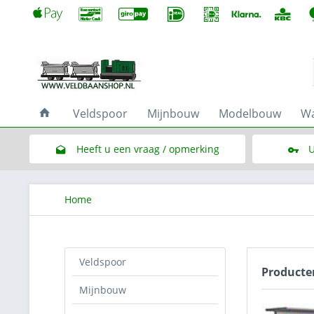
Veldspoor
Mijnbouw
Modelbouw
Wa
Heeft u een vraag / opmerking
U
Link naar het contactformulier
Home
Veldspoor
Product
Mijnbouw