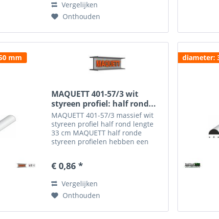
Vergelijken
Onthouden
.50 mm
diameter:
MAQUETT 401-57/3 wit
styreen profiel: half rond...
MAQUETT 401-57/3 massief wit
styreen profiel half rond lengte
33 cm MAQUETT half ronde
styreen profielen hebben een
ruime toepassing en zijn
gemakkelijk te verwerken in de
€ 0,86 *
diorama's. Het MAQUETT half
rondprofiel is verkrijgbaar in
Vergelijken
een...
Onthouden