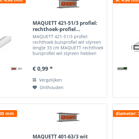
MAQUETT 421-51/3 profiel:
rechthoek-profiel...
MAQUETT 421-51/3 profiel:
rechthoek buisprofiel wit styreen
lengte 33 cm MAQUETT rechthoek
buisprofiel wit styreen hebben
een ruime toepassing en zijn
gemakkelijk te verwerken in de
€ 0,99 *
diorama's. Het MAQUETT
rechthoek buisprofiel wit...
Vergelijken
Onthouden
.00 mm
diameter:
MAQUETT 401-63/3 wit