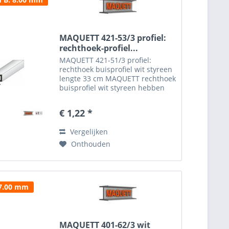
MAQUETT 421-53/3 profiel:
rechthoek-profiel...
MAQUETT 421-51/3 profiel:
rechthoek buisprofiel wit styreen
lengte 33 cm MAQUETT rechthoek
buisprofiel wit styreen hebben
een ruime toepassing en zijn
gemakkelijk te verwerken in de
€ 1,22 *
diorama's. Het MAQUETT
rechthoek buisprofiel wit...
Vergelijken
Onthouden
 7.00 mm
MAQUETT 401-62/3 wit