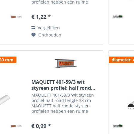
profielen hebben een ruime
toepassing en zijn gemakkelijk te
verwerken in de diorama's. Het
€ 1,22 *
MAQUETT half rondprofiel is
verkrijgbaar in een dikte van...
Vergelijken
Onthouden
.50 mm
diameter:
MAQUETT 401-59/3 wit
styreen profiel: half rond...
MAQUETT 401-59/3 Wit styreen
profiel half rond lengte 33 cm
MAQUETT half ronde styreen
profielen hebben een ruime
toepassing en zijn gemakkelijk te
verwerken in de diorama's. Het
€ 0,99 *
MAQUETT half rondprofiel is
verkrijgbaar in een diameter...