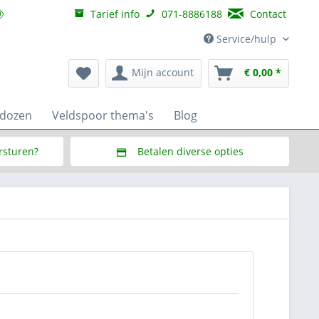
Tarief info
071-8886188
Contact
Service/hulp
Mijn account
€ 0,00 *
wdozen
Veldspoor thema's
Blog
ersturen?
Betalen diverse opties
f € 150,--
Via Multisafepay (veilig via SSL)