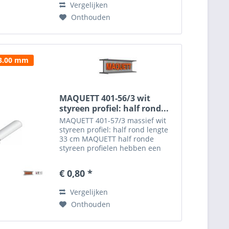
Vergelijken
een...
Onthouden
 3.00 mm
MAQUETT 401-56/3 wit
styreen profiel: half rond...
MAQUETT 401-57/3 massief wit
styreen profiel: half rond lengte
33 cm MAQUETT half ronde
styreen profielen hebben een
ruime toepassing en zijn
gemakkelijk te verwerken in de
€ 0,80 *
diorama's. Het MAQUETT half
rondprofiel is verkrijgbaar in
Vergelijken
een...
Onthouden