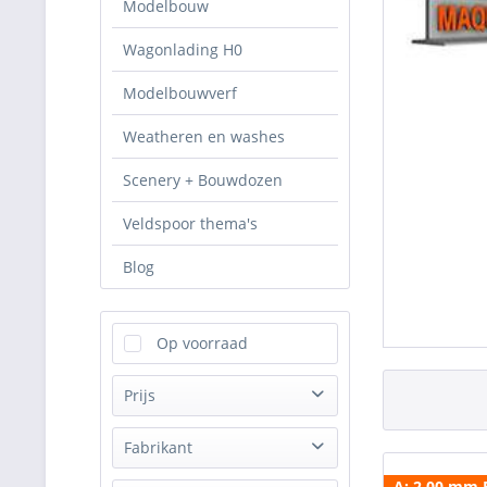
Modelbouw
Wagonlading H0
Modelbouwverf
Weatheren en washes
Scenery + Bouwdozen
Veldspoor thema's
Blog
Op voorraad
Prijs
Fabrikant
van
€ 0,70
tot
€ 1,75
A: 2.00 mm 