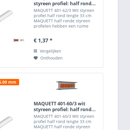
styreen profiel: half rond...
MAQUETT 401-62/3 Wit styreen
profiel half rond lengte 33 cm
MAQUETT half ronde styreen
profielen hebben een ruime
toepassing en zijn gemakkelijk te
verwerken in de diorama's. Het
€ 1,37 *
MAQUETT half rondprofiel is
verkrijgbaar in een dikte van...
Vergelijken
Onthouden
 5.00 mm
MAQUETT 401-60/3 wit
styreen profiel: half rond...
MAQUETT 401-60/3 Wit styreen
profiel half rond lengte 33 cm
MAQUETT half ronde styreen