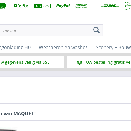
|
Zoeken...
gonlading H0
Weatheren en washes
Scenery + Bou
w gegevens veilig via SSL
Uw bestelling gratis v
Wat is SSL
Bij een bestelbedrag vana
en van MAQUETT