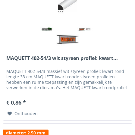
MAQUETT 402-54/3 wit styreen profiel: kwart...
MAQUETT 402-54/3 massief wit styreen profiel: kwart rond
lengte 33 cm MAQUETT kwart ronde styreen profielen
hebben een ruime toepassing en zijn gemakkelijk te
verwerken in de diorama's. Het MAQUETT kwart rondprofiel
is verkrijgbaar in een diameter van 0.50 tot 6 mm. Voor het
beschilderen en weatheren hebben wij een uitgebreid
€ 0,86 *
programma verf van MIG Jigmenz en Vallejo....
Onthouden
diameter: 2.50 mm