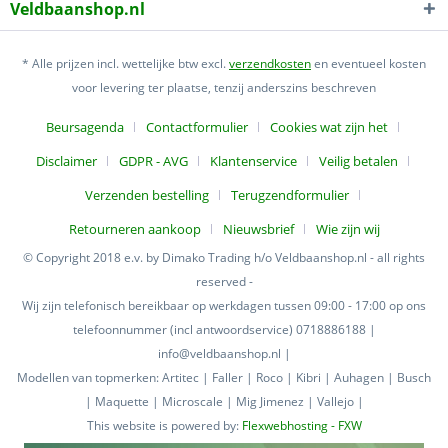
Veldbaanshop.nl
* Alle prijzen incl. wettelijke btw excl.
verzendkosten
en eventueel kosten
voor levering ter plaatse, tenzij anderszins beschreven
Beursagenda
Contactformulier
Cookies wat zijn het
Disclaimer
GDPR - AVG
Klantenservice
Veilig betalen
Verzenden bestelling
Terugzendformulier
Retourneren aankoop
Nieuwsbrief
Wie zijn wij
© Copyright 2018 e.v. by Dimako Trading h/o Veldbaanshop.nl - all rights
reserved -
Wij zijn telefonisch bereikbaar op werkdagen tussen 09:00 - 17:00 op ons
telefoonnummer (incl antwoordservice) 0718886188 |
info@veldbaanshop.nl |
Modellen van topmerken: Artitec | Faller | Roco | Kibri | Auhagen | Busch
| Maquette | Microscale | Mig Jimenez | Vallejo |
This website is powered by:
Flexwebhosting - FXW