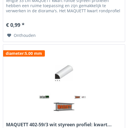
lengte 33 cm MAQUETT kwart ronde styreen profielen
hebben een ruime toepassing en zijn gemakkelijk te
verwerken in de diorama's. Het MAQUETT kwart rondprofiel
is verkrijgbaar in een diameter van 0.50 tot 6 mm. Voor het
beschilderen en weatheren hebben wij een uitgebreid
€ 0,99 *
programma verf van MIG Jigmenz en Vallejo....
Onthouden
diameter:5.00 mm
MAQUETT 402-59/3 wit styreen profiel: kwart...