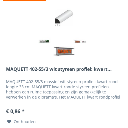
MAQUETT 402-55/3 wit styreen profiel: kwart...
MAQUETT 402-55/3 massief wit styreen profiel: kwart rond
lengte 33 cm MAQUETT kwart ronde styreen profielen
hebben een ruime toepassing en zijn gemakkelijk te
verwerken in de diorama's. Het MAQUETT kwart rondprofiel
is verkrijgbaar in een diameter van 0.50 tot 6 mm. Voor het
beschilderen en weatheren hebben wij een uitgebreid
€ 0,86 *
programma verf van MIG Jigmenz en Vallejo....
Onthouden