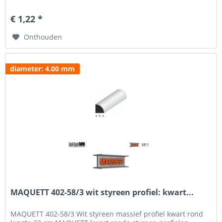
is verkrijgbaar in een diameter van 0.50 tot 6 mm. Voor het
beschilderen en weatheren hebben wij een uitgebreid
€ 1,22 *
programma verf van MIG Jigmenz en Vallejo....
Onthouden
diameter: 4.00 mm
MAQUETT 402-58/3 wit styreen profiel: kwart...
MAQUETT 402-58/3 Wit styreen massief profiel kwart rond