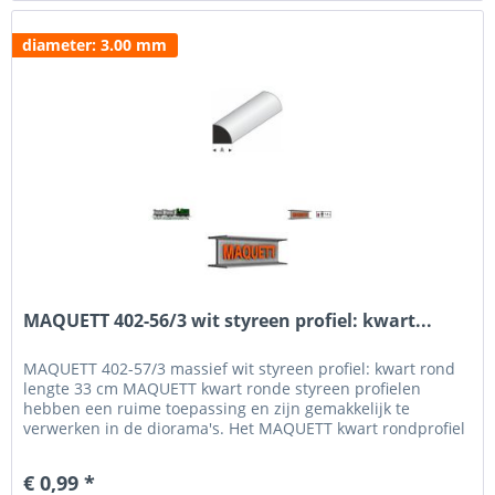
diameter: 3.00 mm
MAQUETT 402-56/3 wit styreen profiel: kwart...
MAQUETT 402-57/3 massief wit styreen profiel: kwart rond
lengte 33 cm MAQUETT kwart ronde styreen profielen
hebben een ruime toepassing en zijn gemakkelijk te
verwerken in de diorama's. Het MAQUETT kwart rondprofiel
is verkrijgbaar in een diameter van 0.50 tot 6 mm. Voor het
beschilderen en weatheren hebben wij een uitgebreid
€ 0,99 *
programma verf van MIG Jigmenz en Vallejo....