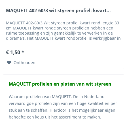
MAQUETT 402-60/3 wit styreen profiel: kwart...
MAQUETT 402-60/3 Wit styreen profiel kwart rond lengte 33
cm MAQUETT kwart ronde styreen profielen hebben een
ruime toepassing en zijn gemakkelijk te verwerken in de
diorama's. Het MAQUETT kwart rondprofiel is verkrijgbaar in
een diameter van 0.50 tot 6 mm. Voor het beschilderen en
weatheren hebben wij een uitgebreid programma verf van
€ 1,50 *
MIG Jigmenz en Vallejo. Verlijmen van...
Onthouden
MAQUETT profielen en platen van wit styreen
Waarom profielen van MAQUETT. De in Nederland
vervaardigde profielen zijn van een hoge kwaliteit en per
stuk aan te schaffen. Hierdoor is het mogelijknaar eigen
behoefte een keus uit het assortiment te maken.