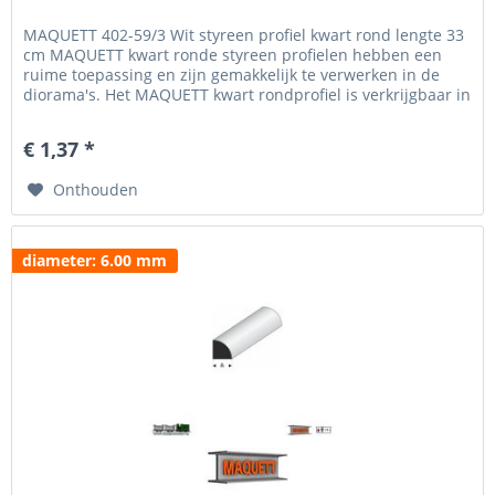
MAQUETT 402-59/3 Wit styreen profiel kwart rond lengte 33
cm MAQUETT kwart ronde styreen profielen hebben een
ruime toepassing en zijn gemakkelijk te verwerken in de
diorama's. Het MAQUETT kwart rondprofiel is verkrijgbaar in
een diameter van 0.50 tot 6 mm. Voor het beschilderen en
weatheren hebben wij een uitgebreid programma verf van
€ 1,37 *
MIG Jigmenz en Vallejo. Verlijmen van...
Onthouden
diameter: 6.00 mm