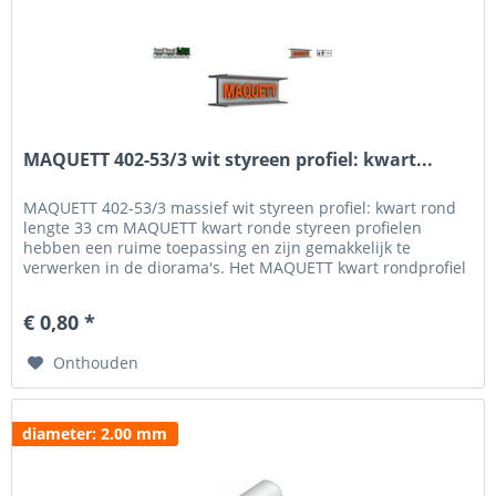
MAQUETT 402-53/3 wit styreen profiel: kwart...
MAQUETT 402-53/3 massief wit styreen profiel: kwart rond
lengte 33 cm MAQUETT kwart ronde styreen profielen
hebben een ruime toepassing en zijn gemakkelijk te
verwerken in de diorama's. Het MAQUETT kwart rondprofiel
is verkrijgbaar in een diameter van 0.50 tot 6 mm. Voor het
beschilderen en weatheren hebben wij een uitgebreid
€ 0,80 *
programma verf van MIG Jigmenz en Vallejo....
Onthouden
diameter: 2.00 mm