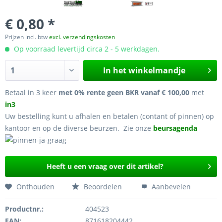
€ 0,80 *
Prijzen incl. btw
excl. verzendingskosten
Op voorraad levertijd circa 2 - 5 werkdagen.
In het winkelmandje
Betaal in 3 keer
met 0% rente geen BKR vanaf € 100,00
met
in3
Uw bestelling kunt u afhalen en betalen (contant of pinnen) op
kantoor en op de diverse beurzen. Zie onze
beursagenda
Heeft u een vraag over dit artikel?
Onthouden
Beoordelen
Aanbevelen
Productnr.:
404523
EAN:
871618204442