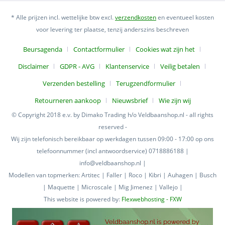
* Alle prijzen incl. wettelijke btw excl.
verzendkosten
en eventueel kosten
voor levering ter plaatse, tenzij anderszins beschreven
Beursagenda
Contactformulier
Cookies wat zijn het
Disclaimer
GDPR - AVG
Klantenservice
Veilig betalen
Verzenden bestelling
Terugzendformulier
Retourneren aankoop
Nieuwsbrief
Wie zijn wij
© Copyright 2018 e.v. by Dimako Trading h/o Veldbaanshop.nl - all rights
reserved -
Wij zijn telefonisch bereikbaar op werkdagen tussen 09:00 - 17:00 op ons
telefoonnummer (incl antwoordservice) 0718886188 |
info@veldbaanshop.nl |
Modellen van topmerken: Artitec | Faller | Roco | Kibri | Auhagen | Busch
| Maquette | Microscale | Mig Jimenez | Vallejo |
This website is powered by:
Flexwebhosting - FXW