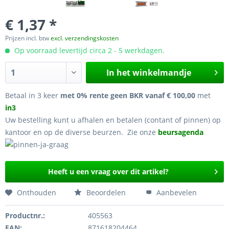
€ 1,37 *
Prijzen incl. btw
excl. verzendingskosten
Op voorraad levertijd circa 2 - 5 werkdagen.
In het winkelmandje
Betaal in 3 keer
met 0% rente geen BKR vanaf € 100,00
met
in3
Uw bestelling kunt u afhalen en betalen (contant of pinnen) op
kantoor en op de diverse beurzen. Zie onze
beursagenda
Heeft u een vraag over dit artikel?
Onthouden
Beoordelen
Aanbevelen
Productnr.:
405563
EAN:
871618204464