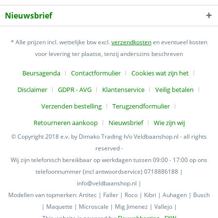
Nieuwsbrief
* Alle prijzen incl. wettelijke btw excl.
verzendkosten
en eventueel kosten
voor levering ter plaatse, tenzij anderszins beschreven
Beursagenda
Contactformulier
Cookies wat zijn het
Disclaimer
GDPR - AVG
Klantenservice
Veilig betalen
Verzenden bestelling
Terugzendformulier
Retourneren aankoop
Nieuwsbrief
Wie zijn wij
© Copyright 2018 e.v. by Dimako Trading h/o Veldbaanshop.nl - all rights
reserved -
Wij zijn telefonisch bereikbaar op werkdagen tussen 09:00 - 17:00 op ons
telefoonnummer (incl antwoordservice) 0718886188 |
info@veldbaanshop.nl |
Modellen van topmerken: Artitec | Faller | Roco | Kibri | Auhagen | Busch
| Maquette | Microscale | Mig Jimenez | Vallejo |