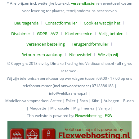
* Alle prijzen incl. wettelijke btw excl.
verzendkosten
en eventueel kosten
voor levering ter plaatse, tenzij anderszins beschreven
Beursagenda
Contactformulier
Cookies wat zijn het
Disclaimer
GDPR - AVG
Klantenservice
Veilig betalen
Verzenden bestelling
Terugzendformulier
Retourneren aankoop
Nieuwsbrief
Wie zijn wij
© Copyright 2018 e.v. by Dimako Trading h/o Veldbaanshop.nl - all rights
reserved -
Wij zijn telefonisch bereikbaar op werkdagen tussen 09:00 - 17:00 op ons
telefoonnummer (incl antwoordservice) 0718886188 |
info@veldbaanshop.nl |
Modellen van topmerken: Artitec | Faller | Roco | Kibri | Auhagen | Busch
| Maquette | Microscale | Mig Jimenez | Vallejo |
This website is powered by:
Flexwebhosting - FXW