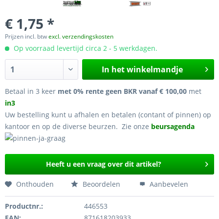
€ 1,75 *
Prijzen incl. btw
excl. verzendingskosten
Op voorraad levertijd circa 2 - 5 werkdagen.
In het winkelmandje
Betaal in 3 keer
met 0% rente geen BKR vanaf € 100,00
met
in3
Uw bestelling kunt u afhalen en betalen (contant of pinnen) op
kantoor en op de diverse beurzen. Zie onze
beursagenda
Heeft u een vraag over dit artikel?
Onthouden
Beoordelen
Aanbevelen
Productnr.:
446553
EAN:
871618203933