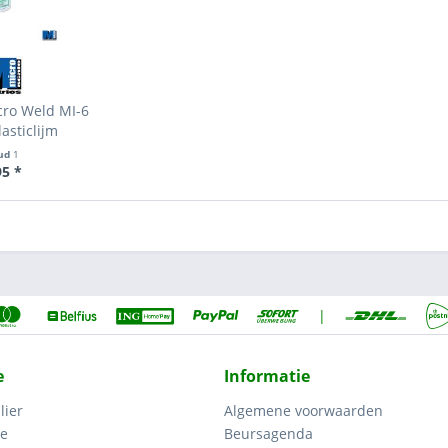
cro Weld MI-6
asticlijm
ud
1
95 *
|
e
Informatie
lier
Algemene voorwaarden
ce
Beursagenda