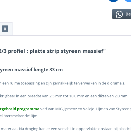
De
0
 profiel : platte strip styreen massief"
styreen massief lengte 33 cm
 een ruime toepassing en zijn gemakkelijk te verwerken in de diorama's.
rkrijgbaar in een breedte van 2.5 mm tot 10.0 mm en een dikte van 2.0 mm.
itgebreid programma
verf van MIG Jigmenz en Vallejo. Lijmen van Styre
l "versmeltende" lijm.
 materiaal. Na droging kan er een verschil in oppervlakte onstaan bij plasti