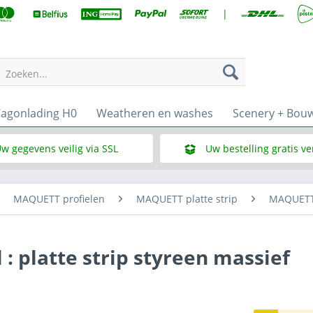
|
Zoeken...
agonlading H0
Weatheren en washes
Scenery + Bou
w gegevens veilig via SSL
Uw bestelling gratis v
Wat is SSL
Bij een bestelbedrag vana
MAQUETT profielen
MAQUETT platte strip
MAQUETT 
: platte strip styreen massief