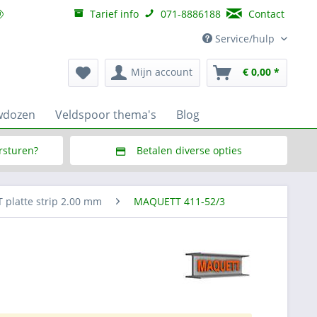
Tarief info
071-8886188
Contact
Service/hulp
Mijn account
€ 0,00 *
wdozen
Veldspoor thema's
Blog
ersturen?
Betalen diverse opties
f € 150,--
Via Multisafepay (veilig via SSL)
platte strip 2.00 mm
MAQUETT 411-52/3