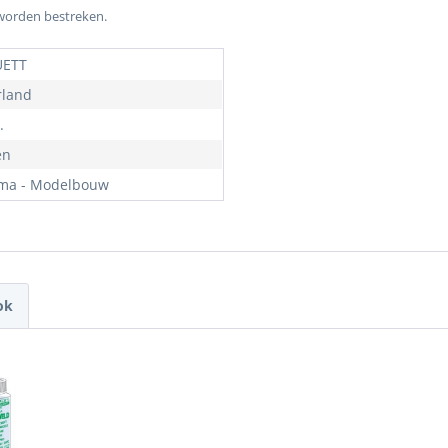
 worden bestreken.
ETT
land
.
en
ma - Modelbouw
ok