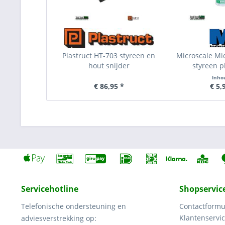
Plastruct HT-703 styreen en
Microscale Mi
hout snijder
styreen pl
Inho
€ 86,95 *
€ 5,
Servicehotline
Shopservic
Telefonische ondersteuning en
Contactformu
Klantenservi
adviesverstrekking op: