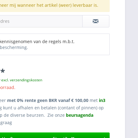
meer mij wanneer het artikel (weer) leverbaar is.
adres
 kennisgenomen van de regels m.b.t.
bescherming.
 *
w
excl. verzendingskosten
oorraad.
eer
met 0% rente geen BKR vanaf € 100,00
met
in3
g kunt u afhalen en betalen (contant of pinnen) op
op de diverse beurzen. Zie onze
beursagenda