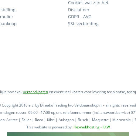
Cookies wat zijn het
stelling
Disclaimer
mulier
GDPR - AVG
 aankoop
SSL-verbinding
lijke btw excl.
verzendkosten
en eventueel kosten voor levering ter plaatse, tenz
 Copyright 2018 e.v. by Dimako Trading h/o Veldbaanshop.nl - all rights reserved
 werkdagen tussen 09:00 - 17:00 op ons telefoonnummer (incl antwoordservice) 
n: Artitec | Faller | Roco | Kibri | Auhagen | Busch | Maquette | Microscale | M
This website is powered by:
Flexwebhosting - FXW