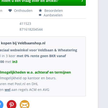
Heeft u een vraag over dit artikel?
en
Onthouden
Beoordelen
Aanbevelen
411523
871618204544
kopen bij Veldbaanshop.nl
eciaal webwinkel voor Veldbaan & Wheatering
l in 3 keer
met 0% rente geen BKR vanaf
,00
met
in3
lmogelijkheden w.o. achteraf en termijnen
lmogelijkheid op kantoor en beurs.
uren met Post.nl en DHL
oen
wel
aan regels ACM en AVG