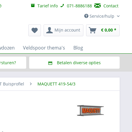
Tarief info
071-8886188
Contact
Service/hulp
Mijn account
€ 0,00 *
wdozen
Veldspoor thema's
Blog
ersturen?
Betalen diverse opties
f € 150,--
Via Multisafepay (veilig via SSL)
Buisprofiel
MAQUETT 419-54/3