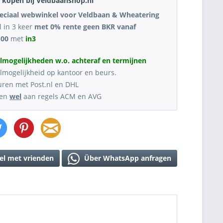
kopen bij Veldbaanshop.nl
eciaal webwinkel voor Veldbaan & Wheatering
l in 3 keer
met 0% rente geen BKR vanaf
,00
met
in3
lmogelijkheden w.o. achteraf en termijnen
lmogelijkheid op kantoor en beurs.
uren met Post.nl en DHL
oen
wel
aan regels ACM en AVG
el met vrienden
Über WhatsApp anfragen