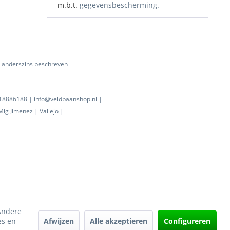
m.b.t.
gegevensbescherming.
ij anderszins beschreven
 -
0718886188 | info@veldbaanshop.nl |
ig Jimenez | Vallejo |
 Andere
Afwijzen
Alle akzeptieren
Configureren
es en