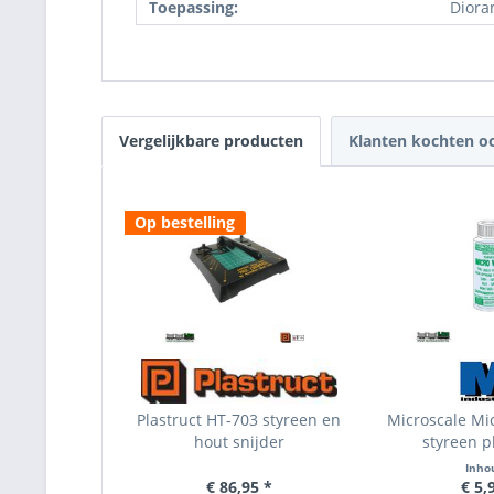
Toepassing:
Diora
Vergelijkbare producten
Klanten kochten o
Op bestelling
Plastruct HT-703 styreen en
Microscale Mi
hout snijder
styreen pl
Inho
€ 86,95 *
€ 5,