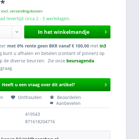
 *
w
excl. verzendingskosten
d levertijd circa 2 - 5 werkdagen.
In het winkelmandje
eer
met 0% rente geen BKR vanaf € 100,00
met
in3
g kunt u afhalen en betalen (contant of pinnen) op
op de diverse beurzen. Zie onze
beursagenda
Heeft u een vraag over dit artikel?
en
Onthouden
Beoordelen
Aanbevelen
419543
871618204716