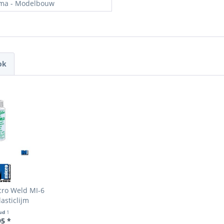
ma - Modelbouw
ok
cro Weld MI-6
asticlijm
ud
1
95 *