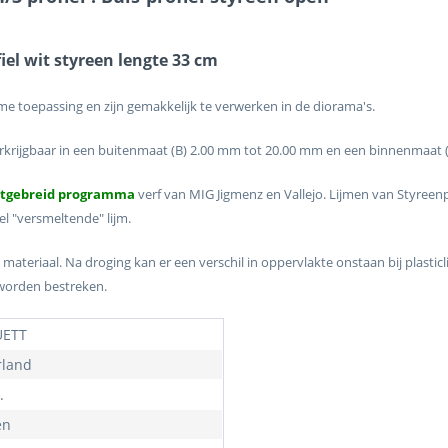
iel wit styreen lengte 33 cm
e toepassing en zijn gemakkelijk te verwerken in de diorama's.
erkrijgbaar in een buitenmaat (B) 2.00 mm tot 20.00 mm en een binnenmaat 
itgebreid programma
verf van MIG Jigmenz en Vallejo. Lijmen van Styre
l "versmeltende" lijm.
 materiaal. Na droging kan er een verschil in oppervlakte onstaan bij plasti
 worden bestreken.
ETT
land
.
en