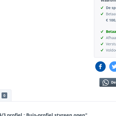
Waarom 
De sp
Betaa
€ 100
Betaa
Afhaa
Verst
Vold
De
0
 profiel : Buis-profiel styreen open"