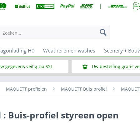
|
Zoeken...
agonlading H0
Weatheren en washes
Scenery + Bou
w gegevens veilig via SSL
Uw bestelling gratis v
Wat is SSL
Bij een bestelbedrag vana
MAQUETT profielen
MAQUETT Buis profiel
MAQUETT 
: Buis-profiel styreen open