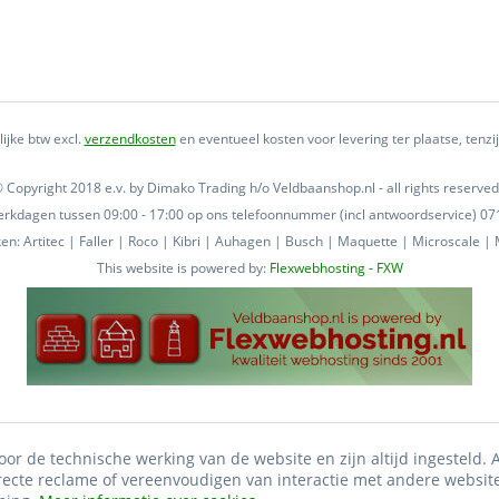
lijke btw excl.
verzendkosten
en eventueel kosten voor levering ter plaatse, tenz
 Copyright 2018 e.v. by Dimako Trading h/o Veldbaanshop.nl - all rights reserved
 werkdagen tussen 09:00 - 17:00 op ons telefoonnummer (incl antwoordservice) 
n: Artitec | Faller | Roco | Kibri | Auhagen | Busch | Maquette | Microscale | M
This website is powered by:
Flexwebhosting - FXW
oor de technische werking van de website en zijn altijd ingesteld.
irecte reclame of vereenvoudigen van interactie met andere websit