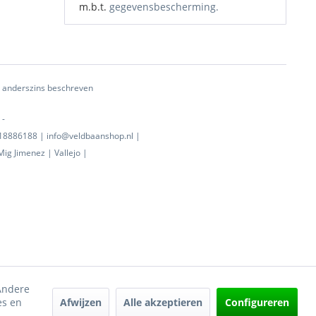
m.b.t.
gegevensbescherming.
ij anderszins beschreven
 -
0718886188 | info@veldbaanshop.nl |
ig Jimenez | Vallejo |
 Andere
Afwijzen
Alle akzeptieren
Configureren
es en