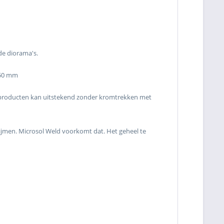
de diorama's.
.50 mm
enproducten kan uitstekend zonder kromtrekken met
clijmen. Microsol Weld voorkomt dat. Het geheel te