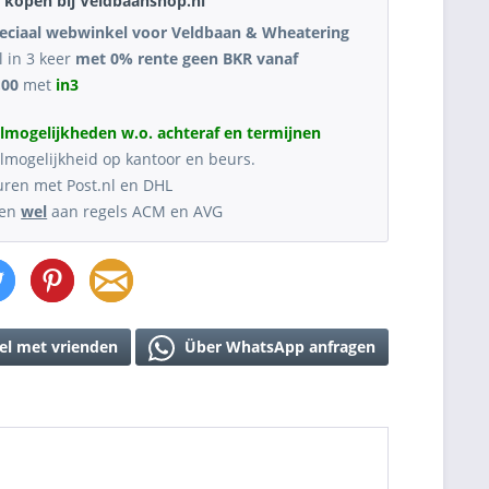
kopen bij Veldbaanshop.nl
eciaal webwinkel voor Veldbaan & Wheatering
l in 3 keer
met 0% rente geen BKR vanaf
,00
met
in3
lmogelijkheden w.o. achteraf en termijnen
lmogelijkheid op kantoor en beurs.
uren met Post.nl en DHL
oen
wel
aan regels ACM en AVG
el met vrienden
Über WhatsApp anfragen