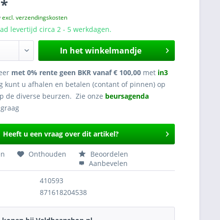
 *
w
excl. verzendingskosten
d levertijd circa 2 - 5 werkdagen.
In het winkelmandje
eer
met 0% rente geen BKR vanaf € 100,00
met
in3
g kunt u afhalen en betalen (contant of pinnen) op
op de diverse beurzen. Zie onze
beursagenda
Heeft u een vraag over dit artikel?
en
Onthouden
Beoordelen
Aanbevelen
410593
871618204538