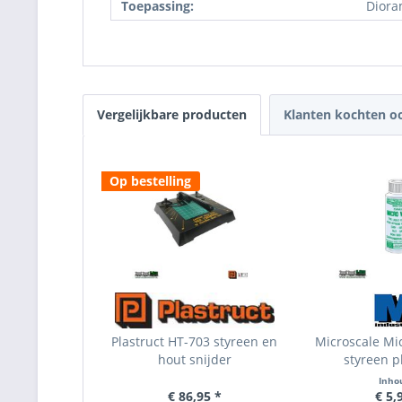
Toepassing:
Diora
Vergelijkbare producten
Klanten kochten o
Op bestelling
Plastruct HT-703 styreen en
Microscale Mi
hout snijder
styreen pl
Inho
€ 86,95 *
€ 5,