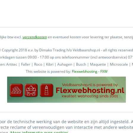
lijke btw excl.
verzendkosten
en eventueel kosten voor levering ter plaatse, tenz
 Copyright 2018 e.v. by Dimako Trading h/o Veldbaanshop.nl - all rights reserved
 werkdagen tussen 09:00 - 17:00 op ons telefoonnummer (incl antwoordservice) 
n: Artitec | Faller | Roco | Kibri | Auhagen | Busch | Maquette | Microscale | M
This website is powered by:
Flexwebhosting - FXW
oor de technische werking van de website en zijn altijd ingesteld.
irecte reclame of vereenvoudigen van interactie met andere websit
ming.
Meer informatie over cookies