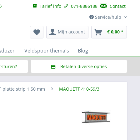
Tarief info
071-8886188
Contact
Service/hulp
Mijn account
€ 0,00 *
wdozen
Veldspoor thema's
Blog
ersturen?
Betalen diverse opties
f € 150,--
Via Multisafepay (veilig via SSL)
platte strip 1.50 mm
MAQUETT 410-59/3