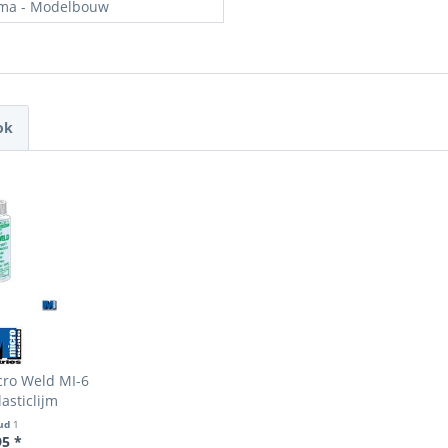
ma - Modelbouw
ok
cro Weld MI-6
asticlijm
ud
1
95 *