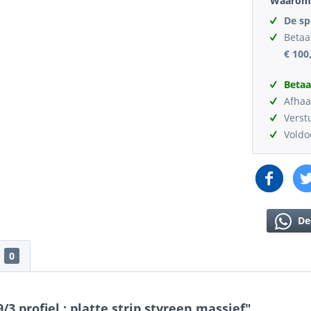
Waarom 
De sp
Betaa
€ 100
Betaa
Afhaa
Verst
Vold
De
0
 profiel : platte strip styreen massief"