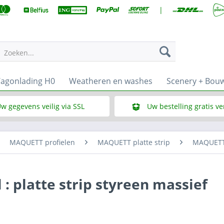
|
Zoeken...
agonlading H0
Weatheren en washes
Scenery + Bou
w gegevens veilig via SSL
Uw bestelling gratis v
Wat is SSL
Bij een bestelbedrag vana
MAQUETT profielen
MAQUETT platte strip
MAQUETT 
: platte strip styreen massief