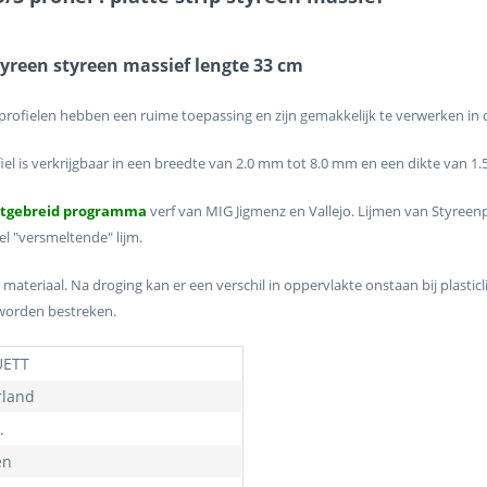
styreen styreen massief lengte 33 cm
profielen hebben een ruime toepassing en zijn gemakkelijk te verwerken in 
iel is verkrijgbaar in een breedte van 2.0 mm tot 8.0 mm en een dikte van 1
itgebreid programma
verf van MIG Jigmenz en Vallejo. Lijmen van Styre
l "versmeltende" lijm.
 materiaal. Na droging kan er een verschil in oppervlakte onstaan bij plasti
 worden bestreken.
ETT
land
.
en