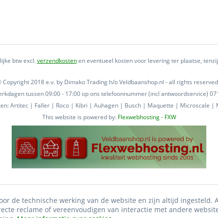
lijke btw excl.
verzendkosten
en eventueel kosten voor levering ter plaatse, tenz
 Copyright 2018 e.v. by Dimako Trading h/o Veldbaanshop.nl - all rights reserved
 werkdagen tussen 09:00 - 17:00 op ons telefoonnummer (incl antwoordservice) 
n: Artitec | Faller | Roco | Kibri | Auhagen | Busch | Maquette | Microscale | M
This website is powered by:
Flexwebhosting - FXW
oor de technische werking van de website en zijn altijd ingesteld.
irecte reclame of vereenvoudigen van interactie met andere websit