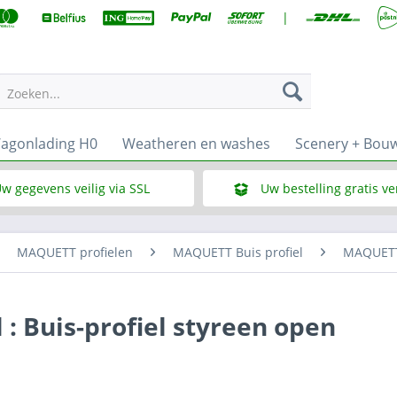
|
Zoeken...
agonlading H0
Weatheren en washes
Scenery + Bou
w gegevens veilig via SSL
Uw bestelling gratis v
Wat is SSL
Bij een bestelbedrag vana
MAQUETT profielen
MAQUETT Buis profiel
MAQUETT 
: Buis-profiel styreen open