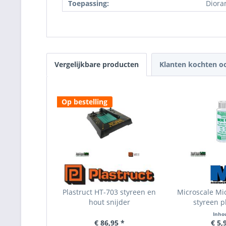
Toepassing:
Diora
Vergelijkbare producten
Klanten kochten o
Op bestelling
Plastruct HT-703 styreen en
Microscale Mi
hout snijder
styreen pl
Inho
€ 86,95 *
€ 5,