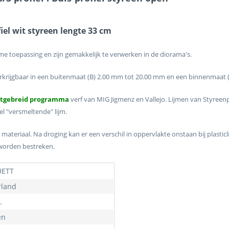
iel wit styreen lengte 33 cm
e toepassing en zijn gemakkelijk te verwerken in de diorama's.
erkrijgbaar in een buitenmaat (B) 2.00 mm tot 20.00 mm en een binnenmaat 
itgebreid programma
verf van MIG Jigmenz en Vallejo. Lijmen van Styre
l "versmeltende" lijm.
 materiaal. Na droging kan er een verschil in oppervlakte onstaan bij plasti
 worden bestreken.
ETT
land
.
en