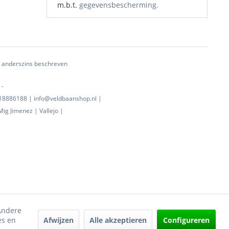
m.b.t.
gegevensbescherming.
ij anderszins beschreven
 -
0718886188 | info@veldbaanshop.nl |
ig Jimenez | Vallejo |
 Andere
Afwijzen
Alle akzeptieren
Configureren
es en