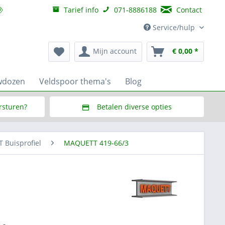
Tarief info
071-8886188
Contact
Service/hulp
Mijn account
€ 0,00 *
wdozen
Veldspoor thema's
Blog
ersturen?
Betalen diverse opties
f € 150,--
Via Multisafepay (veilig via SSL)
Buisprofiel
MAQUETT 419-66/3