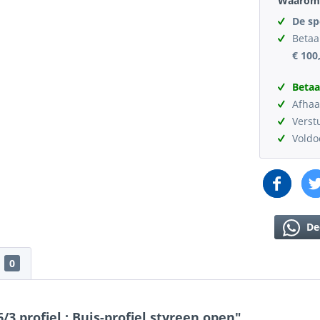
Waarom 
De sp
Betaa
€ 100
Betaa
Afhaa
Verst
Vold
De
0
 profiel : Buis-profiel styreen open"