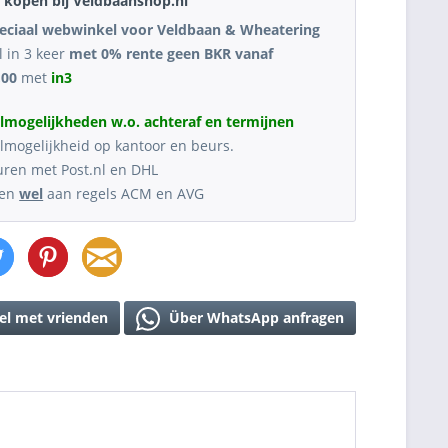
kopen bij Veldbaanshop.nl
eciaal webwinkel voor Veldbaan & Wheatering
l in 3 keer
met 0% rente geen BKR vanaf
,00
met
in3
lmogelijkheden w.o. achteraf en termijnen
lmogelijkheid op kantoor en beurs.
uren met Post.nl en DHL
oen
wel
aan regels ACM en AVG
el met vrienden
Über WhatsApp anfragen