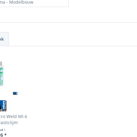
ma - Modelbouw
ok
cro Weld MI-6
asticlijm
ud
1
95 *