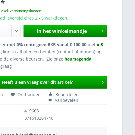
 *
w
excl. verzendingskosten
d levertijd circa 2 - 5 werkdagen.
In het winkelmandje
eer
met 0% rente geen BKR vanaf € 100,00
met
in3
g kunt u afhalen en betalen (contant of pinnen) op
op de diverse beurzen. Zie onze
beursagenda
Heeft u een vraag over dit artikel?
en
Onthouden
Beoordelen
Aanbevelen
419663
871618204740