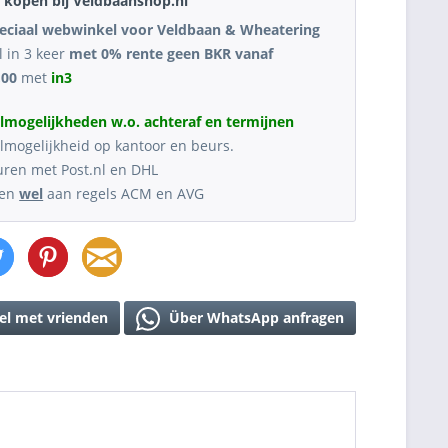
kopen bij Veldbaanshop.nl
eciaal webwinkel voor Veldbaan & Wheatering
l in 3 keer
met 0% rente geen BKR vanaf
,00
met
in3
lmogelijkheden w.o. achteraf en termijnen
lmogelijkheid op kantoor en beurs.
uren met Post.nl en DHL
oen
wel
aan regels ACM en AVG
el met vrienden
Über WhatsApp anfragen