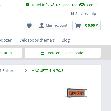
Tarief info
071-8886188
Contact
Service/hulp
Mijn account
€ 0,00 *
wdozen
Veldspoor thema's
Blog
ersturen?
Betalen diverse opties
f € 150,--
Via Multisafepay (veilig via SSL)
Buisprofiel
MAQUETT 419-70/3