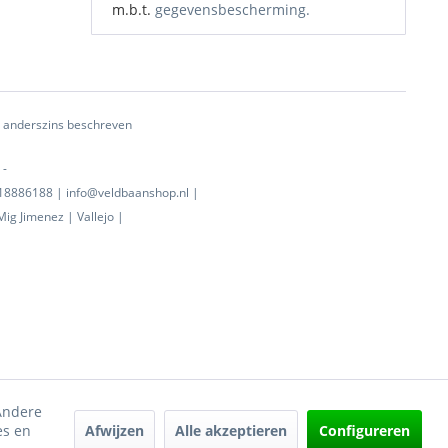
m.b.t.
gegevensbescherming.
ij anderszins beschreven
 -
0718886188 | info@veldbaanshop.nl |
ig Jimenez | Vallejo |
 Andere
Afwijzen
Alle akzeptieren
Configureren
es en