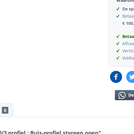
Waarom 
De sp
Betaa
€ 100
Betaa
Afhaa
Verst
Vold
De
0
 profiel : Buis-profiel styreen open"