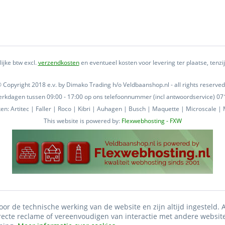
lijke btw excl.
verzendkosten
en eventueel kosten voor levering ter plaatse, tenz
 Copyright 2018 e.v. by Dimako Trading h/o Veldbaanshop.nl - all rights reserved
 werkdagen tussen 09:00 - 17:00 op ons telefoonnummer (incl antwoordservice) 
n: Artitec | Faller | Roco | Kibri | Auhagen | Busch | Maquette | Microscale | M
This website is powered by:
Flexwebhosting - FXW
oor de technische werking van de website en zijn altijd ingesteld.
irecte reclame of vereenvoudigen van interactie met andere websit