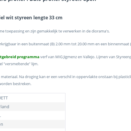
el wit styreen lengte 33 cm
e toepassing en zijn gemakkelijk te verwerken in de diorama's.
erkrijgbaar in een buitenmaat (B) 2.00 mm tot 20.00 mm en een binnenmaat 
itgebreid programma
verf van MIG Jigmenz en Vallejo. Lijmen van Styre
l "versmeltende" lijm.
 materiaal. Na droging kan er een verschil in oppervlakte onstaan bij plasti
 worden bestreken.
ETT
land
.
en