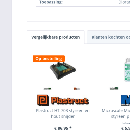
Toepassing:
Diora
Vergelijkbare producten
Klanten kochten o
Op bestelling
Plastruct HT-703 styreen en
Microscale Mi
hout snijder
styreen pl
Inho
€ 86,95 *
€ 5,