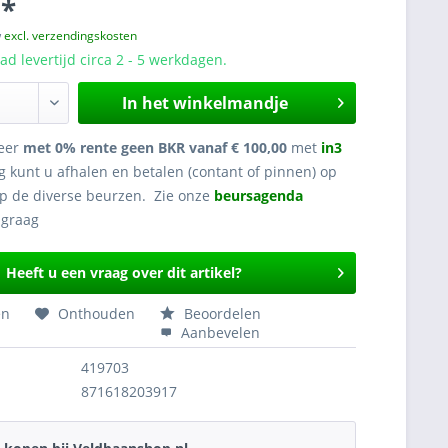
 *
w
excl. verzendingskosten
d levertijd circa 2 - 5 werkdagen.
In het winkelmandje
eer
met 0% rente geen BKR vanaf € 100,00
met
in3
g kunt u afhalen en betalen (contant of pinnen) op
op de diverse beurzen. Zie onze
beursagenda
Heeft u een vraag over dit artikel?
en
Onthouden
Beoordelen
Aanbevelen
419703
871618203917