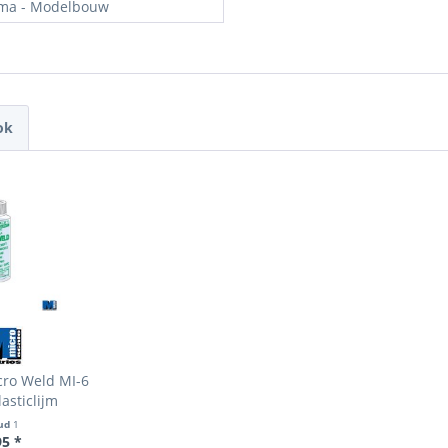
ma - Modelbouw
ok
cro Weld MI-6
asticlijm
ud
1
95 *