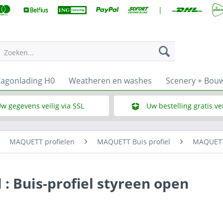
|
Zoeken...
agonlading H0
Weatheren en washes
Scenery + Bou
w gegevens veilig via SSL
Uw bestelling gratis v
Wat is SSL
Bij een bestelbedrag vana
MAQUETT profielen
MAQUETT Buis profiel
MAQUETT 
: Buis-profiel styreen open