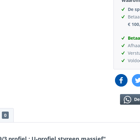
Waarom 
De sp
Betaa
€ 100
Betaa
Afhaa
Verst
Vold
De
0
 profiel : U-profiel styreen massief"