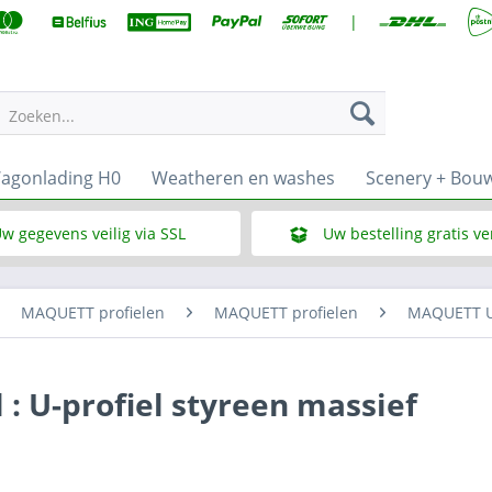
|
Zoeken...
agonlading H0
Weatheren en washes
Scenery + Bou
w gegevens veilig via SSL
Uw bestelling gratis v
Wat is SSL
Bij een bestelbedrag vana
MAQUETT profielen
MAQUETT profielen
MAQUETT U-
: U-profiel styreen massief