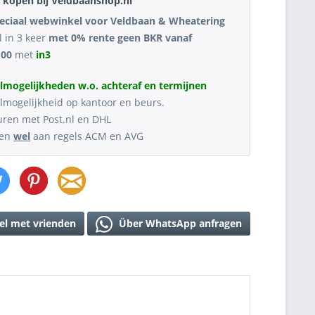
kopen bij Veldbaanshop.nl
eciaal webwinkel voor Veldbaan & Wheatering
l in 3 keer
met 0% rente geen BKR vanaf
,00
met
in3
lmogelijkheden w.o. achteraf en termijnen
lmogelijkheid op kantoor en beurs.
uren met Post.nl en DHL
oen
wel
aan regels ACM en AVG
el met vrienden
Über WhatsApp anfragen