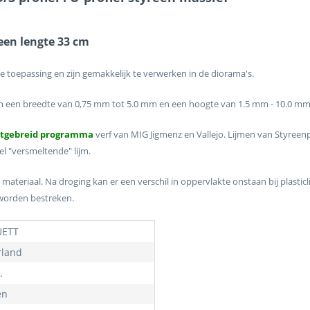
reen lengte 33 cm
toepassing en zijn gemakkelijk te verwerken in de diorama's.
 in een breedte van 0,75 mm tot 5.0 mm en een hoogte van 1.5 mm - 10.0 mm
itgebreid programma
verf van MIG Jigmenz en Vallejo. Lijmen van Styre
l "versmeltende" lijm.
 materiaal. Na droging kan er een verschil in oppervlakte onstaan bij plasti
 worden bestreken.
ETT
land
.
en