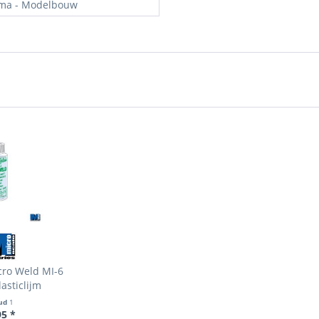
ma - Modelbouw
cro Weld MI-6
asticlijm
ud
1
95 *