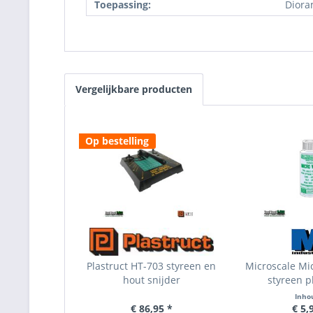
Toepassing:
Diora
Vergelijkbare producten
Op bestelling
Plastruct HT-703 styreen en
Microscale Mi
hout snijder
styreen pl
Inho
€ 86,95 *
€ 5,