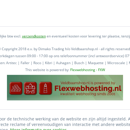
lijke btw excl.
verzendkosten
en eventueel kosten voor levering ter plaatse, tenz
 Copyright 2018 e.v. by Dimako Trading h/o Veldbaanshop.nl - all rights reserved
 werkdagen tussen 09:00 - 17:00 op ons telefoonnummer (incl antwoordservice) 
n: Artitec | Faller | Roco | Kibri | Auhagen | Busch | Maquette | Microscale | M
This website is powered by:
Flexwebhosting - FXW
oor de technische werking van de website en zijn altijd ingesteld.
irecte reclame of vereenvoudigen van interactie met andere websit
ming.
Meer informatie over cookies