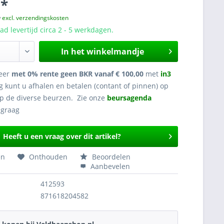
 *
w
excl. verzendingskosten
d levertijd circa 2 - 5 werkdagen.
In het winkelmandje
eer
met 0% rente geen BKR vanaf € 100,00
met
in3
g kunt u afhalen en betalen (contant of pinnen) op
op de diverse beurzen. Zie onze
beursagenda
Heeft u een vraag over dit artikel?
en
Onthouden
Beoordelen
Aanbevelen
412593
871618204582