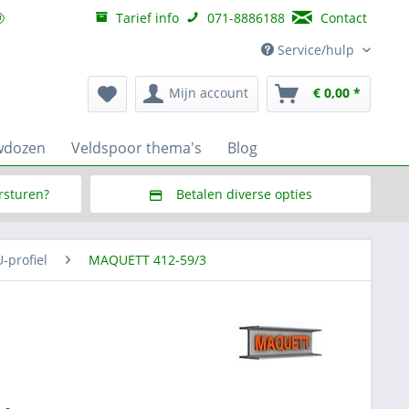
Tarief info
071-8886188
Contact
Service/hulp
Mijn account
€ 0,00 *
wdozen
Veldspoor thema's
Blog
ersturen?
Betalen diverse opties
f € 150,--
Via Multisafepay (veilig via SSL)
profiel
MAQUETT 412-59/3