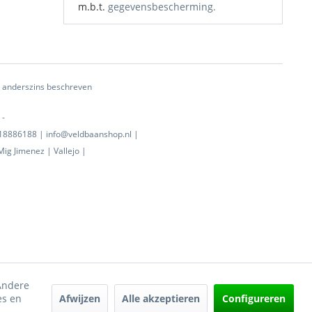
m.b.t.
gegevensbescherming.
ij anderszins beschreven
 -
0718886188 | info@veldbaanshop.nl |
ig Jimenez | Vallejo |
 Andere
Afwijzen
Alle akzeptieren
Configureren
es en