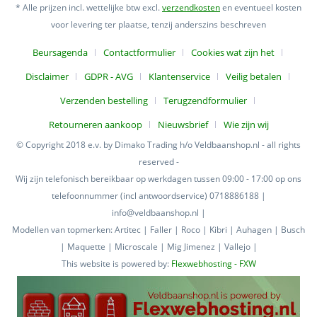
* Alle prijzen incl. wettelijke btw excl.
verzendkosten
en eventueel kosten
voor levering ter plaatse, tenzij anderszins beschreven
Beursagenda
Contactformulier
Cookies wat zijn het
Disclaimer
GDPR - AVG
Klantenservice
Veilig betalen
Verzenden bestelling
Terugzendformulier
Retourneren aankoop
Nieuwsbrief
Wie zijn wij
© Copyright 2018 e.v. by Dimako Trading h/o Veldbaanshop.nl - all rights
reserved -
Wij zijn telefonisch bereikbaar op werkdagen tussen 09:00 - 17:00 op ons
telefoonnummer (incl antwoordservice) 0718886188 |
info@veldbaanshop.nl |
Modellen van topmerken: Artitec | Faller | Roco | Kibri | Auhagen | Busch
| Maquette | Microscale | Mig Jimenez | Vallejo |
This website is powered by:
Flexwebhosting - FXW