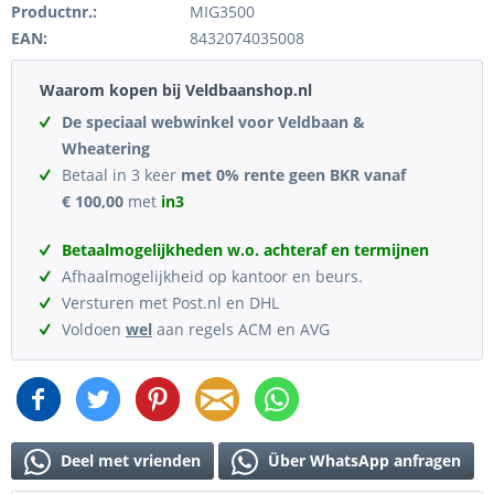
Productnr.:
MIG3500
EAN:
8432074035008
Waarom kopen bij Veldbaanshop.nl
De speciaal webwinkel voor Veldbaan &
Wheatering
Betaal in 3 keer
met 0% rente geen BKR vanaf
€ 100,00
met
in3
Betaalmogelijkheden w.o. achteraf en termijnen
Afhaalmogelijkheid op kantoor en beurs.
Versturen met Post.nl en DHL
Voldoen
wel
aan regels ACM en AVG
Deel met vrienden
Über WhatsApp anfragen