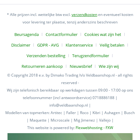
* Alle prijzen incl. wettelijke btw excl.
verzendkosten
en eventueel kosten
voor levering ter plaatse, tenzij anderszins beschreven
Beursagenda
Contactformulier
Cookies wat zijn het
Disclaimer
GDPR - AVG
Klantenservice
Veilig betalen
Verzenden bestelling
Terugzendformulier
Retourneren aankoop
Nieuwsbrief
Wie zijn wij
© Copyright 2018 e.v. by Dimako Trading h/o Veldbaanshop.nl - all rights
reserved -
Wij zijn telefonisch bereikbaar op werkdagen tussen 09:00 - 17:00 op ons
telefoonnummer (incl antwoordservice) 0718886188 |
info@veldbaanshop.nl |
Modellen van topmerken: Artitec | Faller | Roco | Kibri | Auhagen | Busch
| Maquette | Microscale | Mig Jimenez | Vallejo |
This website is powered by:
Flexwebhosting - FXW