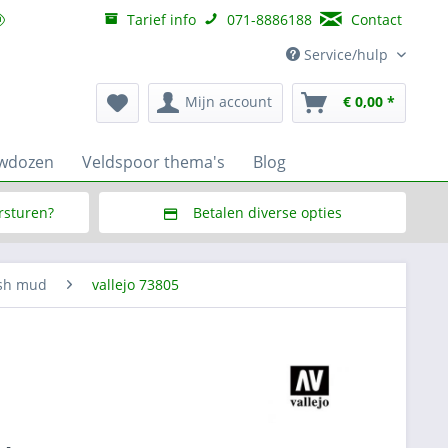
Tarief info
071-8886188
Contact
Service/hulp
Mijn account
€ 0,00 *
uwdozen
Veldspoor thema's
Blog
ersturen?
Betalen diverse opties
f € 150,--
Via Multisafepay (veilig via SSL)
ash mud
vallejo 73805