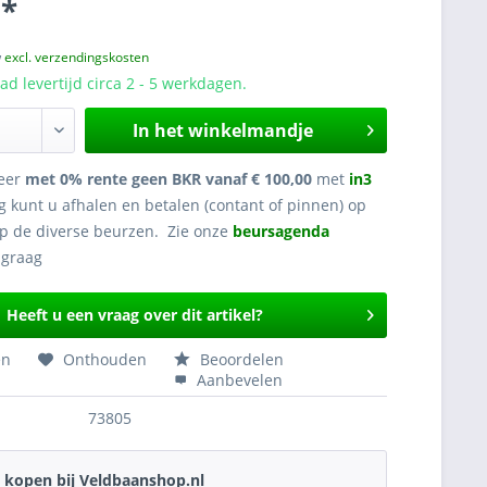
 *
w
excl. verzendingskosten
d levertijd circa 2 - 5 werkdagen.
In het winkelmandje
eer
met 0% rente geen BKR vanaf € 100,00
met
in3
g kunt u afhalen en betalen (contant of pinnen) op
op de diverse beurzen. Zie onze
beursagenda
Heeft u een vraag over dit artikel?
en
Onthouden
Beoordelen
Aanbevelen
73805
kopen bij Veldbaanshop.nl