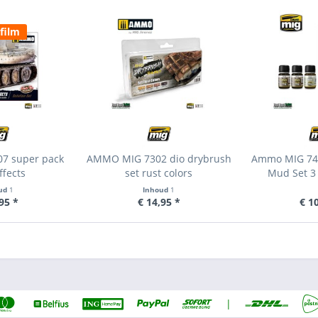
efilm
7 super pack
AMMO MIG 7302 dio drybrush
Ammo MIG 740
ffects
set rust colors
Mud Set 3
ud
1
Inhoud
1
95 *
€ 14,95 *
€ 1
|