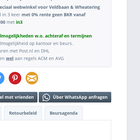
eciaal webwinkel voor Veldbaan & Wheatering
l in 3 keer
met 0% rente geen BKR vanaf
,00
met
in3
lmogelijkheden w.o. achteraf en termijnen
lmogelijkheid op kantoor en beurs.
uren met Post.nl en DHL
oen
wel
aan regels ACM en AVG
el met vrienden
Über WhatsApp anfragen
Retourbeleid
Beursagenda