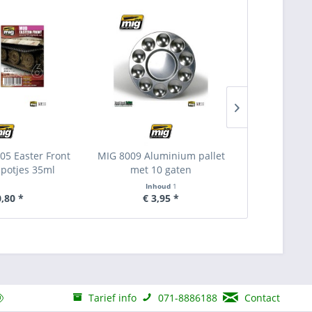
5 Easter Front
MIG 8009 Aluminium pallet
MIG 1254 St
 potjes 35ml
met 10 gaten
Inhoud
1
I
0,80 *
€ 3,95 *
€ 
Tarief info
071-8886188
Contact