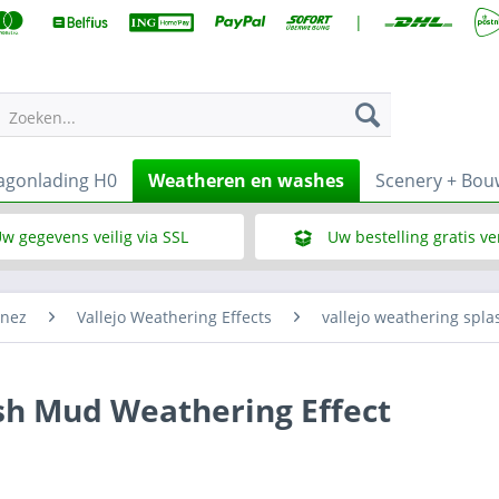
|
Zoeken...
gonlading H0
Weatheren en washes
Scenery + Bo
w gegevens veilig via SSL
Uw bestelling gratis v
Wat is SSL
Bij een bestelbedrag vana
enez
Vallejo Weathering Effects
vallejo weathering spl
sh Mud Weathering Effect