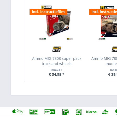
incl. instructiefilm
incl. instructi
Ammo MIG 7808 super pack
Ammo MIG 780
track and wheels
mud e
Inhoud
1
Inho
€ 34,95 *
€ 39,