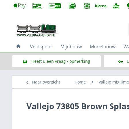
Veldspoor
Mijnbouw
Modelbouw
Wa
Heeft u een vraag / opmerking
U
Link naar het contactformulier
Naar overzicht
Home
vallejo mig jim
Vallejo 73805 Brown Spla