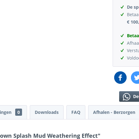
De sp
Betaa
€ 100
Betaa
Afhaa
Verst
Vold
De
lingen
0
Downloads
FAQ
Afhalen - Berzorgen
rown Splash Mud Weathering Effect"