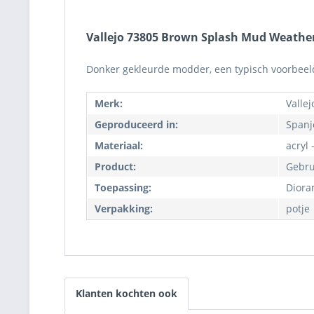
Vallejo 73805 Brown Splash Mud Weatheri
Donker gekleurde modder, een typisch voorbeeld
Merk:
Vallej
Geproduceerd in:
Spanj
Materiaal:
acryl 
Product:
Gebru
Toepassing:
Diora
Verpakking:
potje
Klanten kochten ook