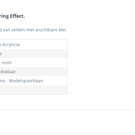
ng Effect.
 van velden met vruchtbare klei,
o Acrylicos
e
- resin
iksklaar
ma - Modelspoorbaan