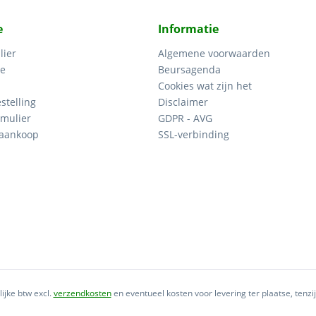
e
Informatie
lier
Algemene voorwaarden
ce
Beursagenda
Cookies wat zijn het
stelling
Disclaimer
mulier
GDPR - AVG
 aankoop
SSL-verbinding
lijke btw excl.
verzendkosten
en eventueel kosten voor levering ter plaatse, tenz